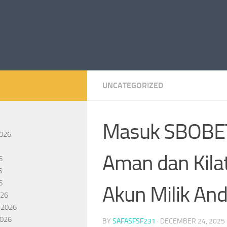
UNCATEGORIZED
Masuk SBOBET
2026
Aman dan Kila
6
6
6
Akun Milik An
026
 2026
2026
BY
SAFASFSF231
·
DECEMBER 24, 2025