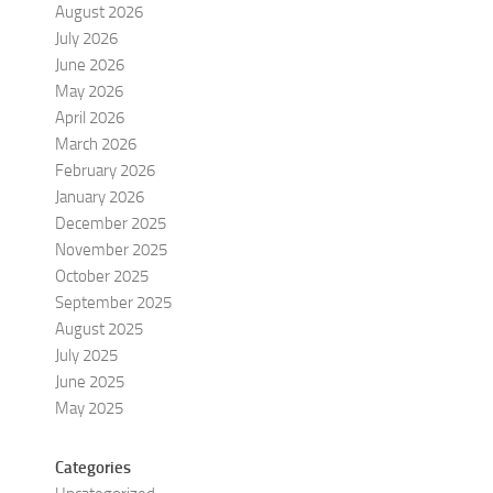
August 2026
July 2026
June 2026
May 2026
April 2026
March 2026
February 2026
January 2026
December 2025
November 2025
October 2025
September 2025
August 2025
July 2025
June 2025
May 2025
Categories