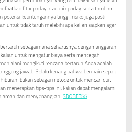
ggunakan pertimbangan yang teliti bakal sangat lebih
nfaatkan fitur parlay atau mix parlay serta taruhan
potensi keuntungannya tinggi, risiko juga pasti
an untuk tidak taruh melebihi apa kalian siapkan agar
s bertaruh sebagaimana seharusnya dengan anggaran
g kalian untuk mengatur biaya serta mencegah
m menjalani mengikuti rencana bertaruh Anda adalah
tanggung jawab. Selalu kenang bahwa bermain sepak
s hiburan, bukan sebagai metode untuk mencari duit
n menerapkan tips-tips ini, kalian dapat mengalami
ebih aman dan menyenangkan.
SBOBET88