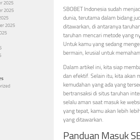
r 2025
SBOBET Indonesia sudah menjadi 
r 2025
dunia, terutama dalam bidang jud
2025
er 2025
ditawarkan, di antaranya taruhan,
2025
taruhan mencari metode yang n
Untuk kamu yang sedang mengena
5
bermain, krusial untuk memaham
5
Dalam artikel ini, kita siap m
dan efektif. Selain itu, kita ak
es
kemudahan yang ada yang terse
rized
bertransaksi di situs taruhan int
selalu aman saat masuk ke websit
yang tepat, kamu akan lebih le
yang ditawarkan.
Panduan Masuk 