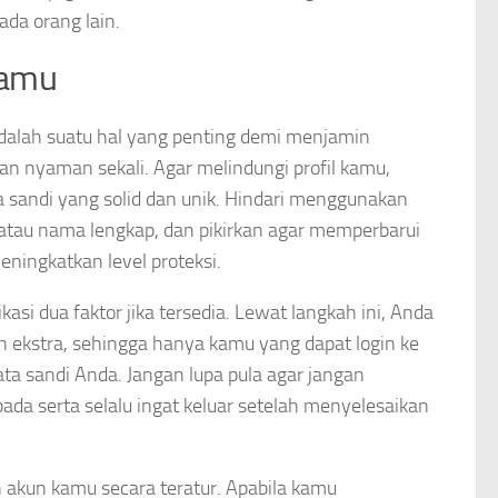
da orang lain.
Kamu
alah suatu hal yang penting demi menjamin
an nyaman sekali. Agar melindungi profil kamu,
a sandi yang solid dan unik. Hindari menggunakan
ir atau nama lengkap, dan pikirkan agar memperbarui
eningkatkan level proteksi.
fikasi dua faktor jika tersedia. Lewat langkah ini, Anda
 ekstra, sehingga hanya kamu yang dapat login ke
ta sandi Anda. Jangan lupa pula agar jangan
a serta selalu ingat keluar setelah menyelesaikan
n akun kamu secara teratur. Apabila kamu