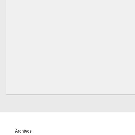
Archives