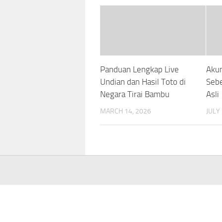
Panduan Lengkap Live
Akun
Undian dan Hasil Toto di
Seb
Negara Tirai Bambu
Asli
MARCH 14, 2026
JULY