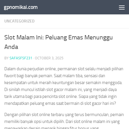
gpnomikai.com
Skip to content
UNCATEGORIZED
Slot Malam Ini: Peluang Emas Menunggu
Anda
BY
SAFASFSF231
·
OCTOBER 3, 2025
Dalam dunia perjudian online, permainan slot selalu menjadi pilihan
favorit bagi banyak pemain. Saat malam tiba, sensasi dan
kesempatan untuk meraih keuntungan besar semakin menggoda.
Di sinilah muncul istilah slot gacor malam ini, yang menjadi daya
tarik utama bagi para pencinta slot online. Siapa yang tidak ingin
mendapatkan peluang emas saat bermain di slot gacor hari ini?
Dengan pilihan slot online terbaru yang terus bermunculan, pemain
memiliki banyak opsi untuk dipilih. Dari slot online malam ini yang
menawarkan desain menarik hingga fitur bonus yang