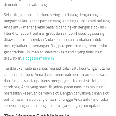
diminati oleh banyak orang.
Selain itu, slot online terbaru sering kali datang dengan tingkat
pengembalian kepada pemain yang lebih tinggi. Ini berarti peluang
Anda untuk menang lebih besar dibandingkan dengan slot klasik.
Fitur-fitur seperti putaran gratis dan simbol khusus juga sering
ditawarkan, memberikan Anda kesempatan tambahan untuk
meningkatkan kemenangan. Bagi para pemain yang mencari slot
gacor terbaru, ini menjadi daya tarik tersendiri yang tidak ingin
dilewatkan.
slot gacor malam ini
Terakhir, kemudahan akses menjadi salah satu keuntungan utama
slot online terbaru. Anda dapat menikmati permainan kapan saja
dan di mana saja tanpa harus mengunjungi kasino fisik. Ini sangat
cocok bagi Anda yang memiliki jadwal padat namun tetap ingin
merasakan keseruan bermain slot. Dengan banyaknya pilihan slot
online malam ini, peluang emas menunggu Anda untuk mencoba
keberuntungan dan mungkin meraih jackpot yang diimpikan.