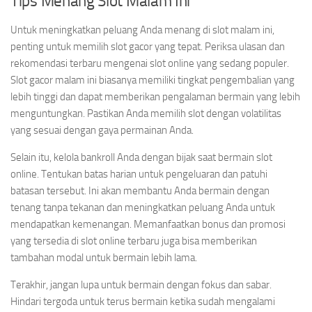
Tips Menang Slot Malam Ini
Untuk meningkatkan peluang Anda menang di slot malam ini,
penting untuk memilih slot gacor yang tepat. Periksa ulasan dan
rekomendasi terbaru mengenai slot online yang sedang populer.
Slot gacor malam ini biasanya memiliki tingkat pengembalian yang
lebih tinggi dan dapat memberikan pengalaman bermain yang lebih
menguntungkan. Pastikan Anda memilih slot dengan volatilitas
yang sesuai dengan gaya permainan Anda.
Selain itu, kelola bankroll Anda dengan bijak saat bermain slot
online. Tentukan batas harian untuk pengeluaran dan patuhi
batasan tersebut. Ini akan membantu Anda bermain dengan
tenang tanpa tekanan dan meningkatkan peluang Anda untuk
mendapatkan kemenangan. Memanfaatkan bonus dan promosi
yang tersedia di slot online terbaru juga bisa memberikan
tambahan modal untuk bermain lebih lama.
Terakhir, jangan lupa untuk bermain dengan fokus dan sabar.
Hindari tergoda untuk terus bermain ketika sudah mengalami