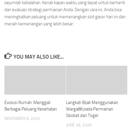
sejumlah kekalahan. Kenali kapan waktu yang tepat untuk berhenti
dan evaluasi strategi permainan Anda. Dengan cara ini, Anda bisa
meningkatkan peluang untuk memenangkan slot gacor hari ini dan
meraih kemenangan yang lebih besar.
YOU MAY ALSO LIKE...
Evolusi Rumah: Menggali
Langkah Bijak Menggunakan
Berbagai Peluang Kesehatan
Warga88 pada Permainan
Sbobet dan Togel
NOVEMBER 6, 2025
JUNE 28, 2026