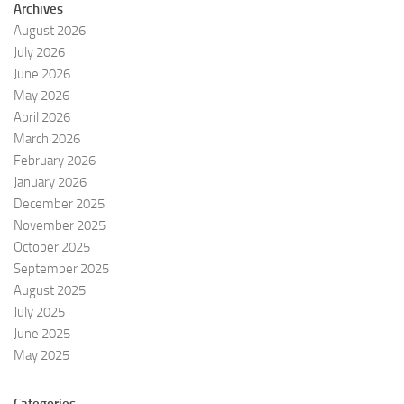
Archives
August 2026
July 2026
June 2026
May 2026
April 2026
March 2026
February 2026
January 2026
December 2025
November 2025
October 2025
September 2025
August 2025
July 2025
June 2025
May 2025