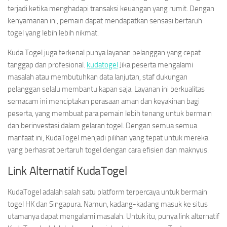
terjadi ketika menghadapi transaksi keuangan yang rumit. Dengan
kenyamanan ini, pemain dapat mendapatkan sensasi bertaruh
togel yang lebih lebih nikmat.
Kuda Togel juga terkenal punya layanan pelanggan yang cepat
tanggap dan profesional.
kudatogel
Jika peserta mengalami
masalah atau membutuhkan data lanjutan, staf dukungan
pelanggan selalu membantu kapan saja. Layanan ini berkualitas
semacam ini menciptakan perasaan aman dan keyakinan bagi
peserta, yang membuat para pemain lebih tenang untuk bermain
dan berinvestasi dalam gelaran togel. Dengan semua semua
manfaat ini, KudaTogel menjadi pilihan yang tepat untuk mereka
yang berhasrat bertaruh togel dengan cara efisien dan maknyus.
Link Alternatif KudaTogel
KudaTogel adalah salah satu platform terpercaya untuk bermain
togel HK dan Singapura. Namun, kadang-kadang masuk ke situs
utamanya dapat mengalami masalah. Untuk itu, punya link alternatif