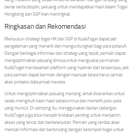
benar serta disiplin, peluang untuk mendapatkan hasil dalam Togel
Hongkong dan SGP kian meningkat.
Ringkasan dan Rekomendasi
Menyusun strategi togel HK dan SGP di KudaTogel dapat jadi
pengalaman yang menarik dan menguntungkan bagi para petaruh.
Dengan berbagai informasi dan strategi yang tepat, pemain dapat
mengoptimalkan peluang dirinya untuk menguasai permainan.
KudaTogel menawarkan platform yang nyaman dan terpercaya, jadi
para pemain dapat bermain dengan nyenyak tanpa harus cemas
akan proteksi data privat mereka.
Untuk mengoptimalkan peluang menang, amat disarankan untuk
selalu mengikuti hasil-hasil sebelumnya dan meneliti pola-pola
yang muncul. Di samping itu, menggunakan tautan cadangan
KudaTogel juga bisa menjadi tindakan penting untuk menjamin
akses yang lancar dan berkelanjutan. Pemain yang cerdas akan
mencari informasi dan berbincang dengan kelompok togel untuk