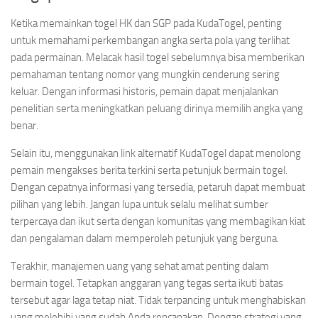
Ketika memainkan togel HK dan SGP pada KudaTogel, penting
untuk memahami perkembangan angka serta pola yang terlihat
pada permainan. Melacak hasil togel sebelumnya bisa memberikan
pemahaman tentang nomor yang mungkin cenderung sering
keluar. Dengan informasi historis, pemain dapat menjalankan
penelitian serta meningkatkan peluang dirinya memilih angka yang
benar.
Selain itu, menggunakan link alternatif KudaTogel dapat menolong
pemain mengakses berita terkini serta petunjuk bermain togel.
Dengan cepatnya informasi yang tersedia, petaruh dapat membuat
pilihan yang lebih. Jangan lupa untuk selalu melihat sumber
terpercaya dan ikut serta dengan komunitas yang membagikan kiat
dan pengalaman dalam memperoleh petunjuk yang berguna.
Terakhir, manajemen uang yang sehat amat penting dalam
bermain togel. Tetapkan anggaran yang tegas serta ikuti batas
tersebut agar laga tetap niat. Tidak terpancing untuk menghabiskan
uang melebihi yang sudah Anda rencanakan. Dengan strategi yang