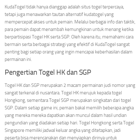
KudaTogel tidak hanya dianggap adalah situs togel terpercaya,
tetapi juga menawarkan tautan alternatif kudatogel yang
mempercepat akses untuk pemain. Melalui berbagai info dan taktik,
para pemain dapat menambah kemungkinan untuk menang ketika
berpartisipasi Togel HK serta SGP. Oleh karena itu, memahami cara
bermain serta berbagai strategi yang efektif di KudaTogel sangat
penting bagi setiap orang yang ingin mencapai keberhasilan dalam
permainan ini.
Pengertian Togel HK dan SGP
Togel HK dan SGP merupakan 2 macam permainan judi nomor yang
sangat terkenal di nusantara. Togel HK merujuk kepada togel
Hongkong, sementara Togel SGP merupakan singkatan dari togel
SGP. Dalam setiap game ini, pemain bakal memilih beberapa angka
yang mereka mereka dapatkan akan muncul dalam hasil undian
pengundian yang diadakan setiap hari. Togel Hongkong serta Togel
Singapore memiliki jadwal keluar angka yang ditetapkan, jadi
peserta bisa merencanakan dan menyiapkan dirinya untuk