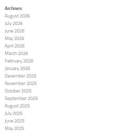
Archives
August 2026
July 2026
June 2026
May 2026
April 2026
March 2026
February 2026
January 2026
December 2025
November 2025
October 2025
September 2025
August 2025
July 2025
June 2025
May 2025