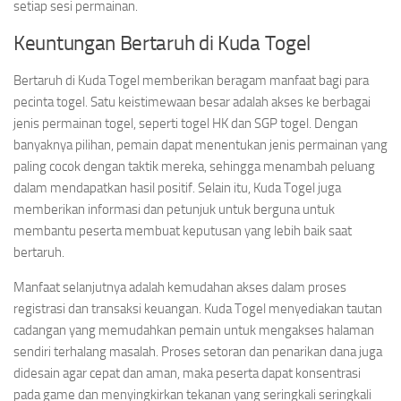
setiap sesi permainan.
Keuntungan Bertaruh di Kuda Togel
Bertaruh di Kuda Togel memberikan beragam manfaat bagi para
pecinta togel. Satu keistimewaan besar adalah akses ke berbagai
jenis permainan togel, seperti togel HK dan SGP togel. Dengan
banyaknya pilihan, pemain dapat menentukan jenis permainan yang
paling cocok dengan taktik mereka, sehingga menambah peluang
dalam mendapatkan hasil positif. Selain itu, Kuda Togel juga
memberikan informasi dan petunjuk untuk berguna untuk
membantu peserta membuat keputusan yang lebih baik saat
bertaruh.
Manfaat selanjutnya adalah kemudahan akses dalam proses
registrasi dan transaksi keuangan. Kuda Togel menyediakan tautan
cadangan yang memudahkan pemain untuk mengakses halaman
sendiri terhalang masalah. Proses setoran dan penarikan dana juga
didesain agar cepat dan aman, maka peserta dapat konsentrasi
pada game dan menyingkirkan tekanan yang seringkali seringkali