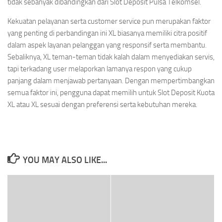
tidak sebanyak dibandingkan dari Slot Deposit Pulsa Telkomsel.
Kekuatan pelayanan serta customer service pun merupakan faktor
yang penting di perbandingan ini XL biasanya memiliki citra positif
dalam aspek layanan pelanggan yang responsif serta membantu.
Sebaliknya, XL teman-teman tidak kalah dalam menyediakan servis,
tapi terkadang user melaporkan lamanya respon yang cukup
panjang dalam menjawab pertanyaan. Dengan mempertimbangkan
semua faktor ini, pengguna dapat memilih untuk Slot Deposit Kuota
XL atau XL sesuai dengan preferensi serta kebutuhan mereka.
YOU MAY ALSO LIKE...