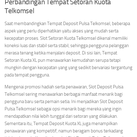
Perbandingan Tempat Setoran Kuota
Telkomsel
Saat membandingkan Tempat Deposit Pulsa Telkomsel, beberapa
aspek yang perlu diperhatikan yaitu akses yang mudah serta
kecepatan proses. Slot Setoran Kuota Telkomsel dikenal memiliki
koneksi luas dan stabil serta stabil, sehingga pengguna pelanggan
merasa tenang ketika menjalani deposit. Di sisi lain, Tempat
Setoran Kuota XL pun menawarkan kemudahan serupa tetapi
mungkin dengan kecepatan yang yang sedikit bervariasi tergantung
pada tempat pengguna.
Mengenai promosi hadiah serta penawaran, Slot Deposit Pulsa
Telkomsel sering menawarkan berbagai manfaat menarik bagi
pengguna baru serta pemain setia. Ini menjadikan Slot Deposit
Pulsa Telkomsel sebagai opsi menarik bagi mereka yang ingin
mendapatkan nilai lebih tunggal dari setoran yang dilakukan.
Sementara itu, Tempat Deposit Kuota XL juga menampilkan
penawaran yang kompetitif, namun beragam bonus terkadang