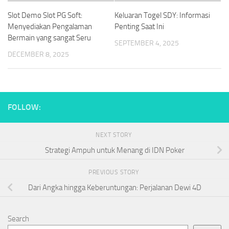
Slot Demo Slot PG Soft:
Keluaran Togel SDY: Informasi
Menyediakan Pengalaman
Penting Saat Ini
Bermain yang sangat Seru
SEPTEMBER 4, 2025
DECEMBER 8, 2025
FOLLOW:
NEXT STORY
Strategi Ampuh untuk Menang di IDN Poker
PREVIOUS STORY
Dari Angka hingga Keberuntungan: Perjalanan Dewi 4D
Search