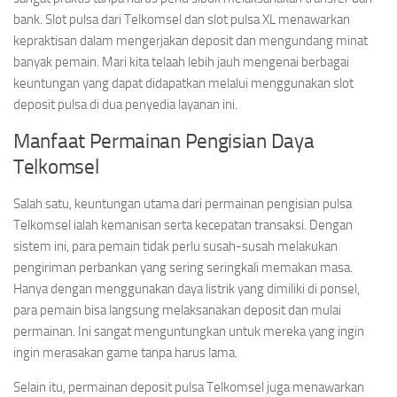
bank. Slot pulsa dari Telkomsel dan slot pulsa XL menawarkan
kepraktisan dalam mengerjakan deposit dan mengundang minat
banyak pemain. Mari kita telaah lebih jauh mengenai berbagai
keuntungan yang dapat didapatkan melalui menggunakan slot
deposit pulsa di dua penyedia layanan ini.
Manfaat Permainan Pengisian Daya
Telkomsel
Salah satu, keuntungan utama dari permainan pengisian pulsa
Telkomsel ialah kemanisan serta kecepatan transaksi. Dengan
sistem ini, para pemain tidak perlu susah-susah melakukan
pengiriman perbankan yang sering seringkali memakan masa.
Hanya dengan menggunakan daya listrik yang dimiliki di ponsel,
para pemain bisa langsung melaksanakan deposit dan mulai
permainan. Ini sangat menguntungkan untuk mereka yang ingin
ingin merasakan game tanpa harus lama.
Selain itu, permainan deposit pulsa Telkomsel juga menawarkan