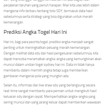
perjalanan taruhan yang penuh harapan. Mari kita ulas lebih dalam
mengenai info terbaru tentang toto SDY, termasuk data hasil
sebelumnya serta strategi yang bisa digunakan untuk meraih
kemenangan.
Prediksi Angka Togel Hari Ini
Hari ini, bagi para pecinta togel, prediksi angka menjadi sangat
penting untuk meningkatkan peluang meraih kemenangan.
Dengan melihat data sdy dari hasil pengeluaran sebelumnya, kita
dapat mencoba meramalkan angka-angka yang kemungkinan akan
muncul dalam undian togel sydney hari ini. Data ini tidak hanya
membantu dalam memilih angka tetapi juga memberikan
gambaran mengenai pola yang mungkin ada.
Selain itu, informasi dari live draw sdy yang berlangsung secara
real-time sangat membantu para pemain untuk mengikuti hasil
keluaran sdy dengan cepat. Memperhatikan angka-angka yang
sering muncul dan yang jarang keluar dapat memberikan wawasan