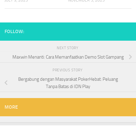
JULY 3, 2025
NOVEMBER 5, 2025
FOLLOW:
NEXT STORY
Maxwin Menanti: Cara Memanfaatkan Demo Slot Gampang
PREVIOUS STORY
Bergabung dengan Masyarakat PokerHebat: Peluang
Tanpa Batas di IDN Play
MORE