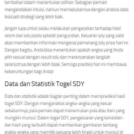
tambahan dalam menentukan pilihan. Sebagian pemain
mengandalkan intuisi, namun memadukannya dengan analisis data
bisa jadi strategi yang lebih baik.
Jangan lupa untuk selalu melakukan pengecekan terhadap hasil
resmi dari sdy pools setelah pengundian. Keluaran sdy yang valid
akan memberikan informasi mengenai pemenang sdy prize hari ini.
Dengan begitu, Anda bisa menentukan apakah angka yang Anda
pilih sesuai dengan result sdy dan merencanakan langkah
selanjutnya dengan lebih bijak. Semoga prediksi hari ini membawa
keberuntungan bagi Anda!
Data dan Statistik Togel SDY
Data dan statistik adalah bagian penting dalam memprediksi hasil
togel SDY. Dengan menganalisis angka-angka yang keluar
sebelumnya, para pemain dapat menemukan pola atau tren yang
mungkin muncul. Dalam togel SDY, pengeluaran yang konsisten
dan hasil yang terbukti dapat memberikan gambaran tentang
angka-angka yang memiliki peluang lebih tinggi untuk muncul di