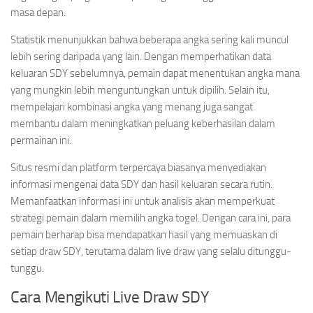
masa depan.
Statistik menunjukkan bahwa beberapa angka sering kali muncul
lebih sering daripada yang lain. Dengan memperhatikan data
keluaran SDY sebelumnya, pemain dapat menentukan angka mana
yang mungkin lebih menguntungkan untuk dipilih. Selain itu,
mempelajari kombinasi angka yang menang juga sangat
membantu dalam meningkatkan peluang keberhasilan dalam
permainan ini.
Situs resmi dan platform terpercaya biasanya menyediakan
informasi mengenai data SDY dan hasil keluaran secara rutin.
Memanfaatkan informasi ini untuk analisis akan memperkuat
strategi pemain dalam memilih angka togel. Dengan cara ini, para
pemain berharap bisa mendapatkan hasil yang memuaskan di
setiap draw SDY, terutama dalam live draw yang selalu ditunggu-
tunggu.
Cara Mengikuti Live Draw SDY