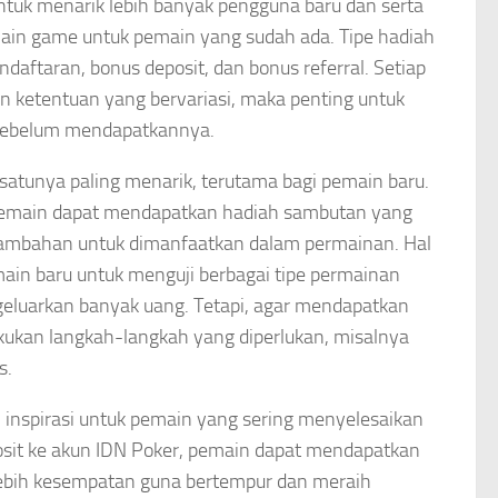
untuk menarik lebih banyak pengguna baru dan serta
in game untuk pemain yang sudah ada. Tipe hadiah
aftaran, bonus deposit, dan bonus referral. Setiap
an ketentuan yang bervariasi, maka penting untuk
ebelum mendapatkannya.
satunya paling menarik, terutama bagi pemain baru.
 pemain dapat mendapatkan hadiah sambutan yang
tambahan untuk dimanfaatkan dalam permainan. Hal
ain baru untuk menguji berbagai tipe permainan
luarkan banyak uang. Tetapi, agar mendapatkan
kukan langkah-langkah yang diperlukan, misalnya
s.
i inspirasi untuk pemain yang sering menyelesaikan
sit ke akun IDN Poker, pemain dapat mendapatkan
ebih kesempatan guna bertempur dan meraih