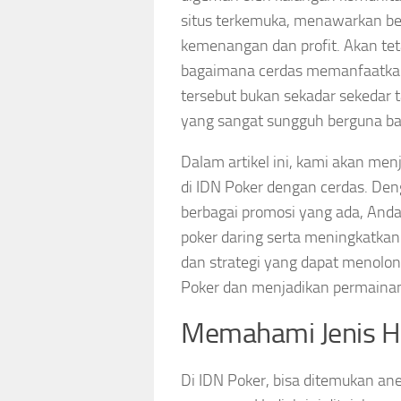
situs terkemuka, menawarkan be
kemenangan dan profit. Akan te
bagaimana cerdas memanfaatkan
tersebut bukan sekadar sekedar 
yang sangat sungguh berguna b
Dalam artikel ini, kami akan m
di IDN Poker dengan cerdas. De
berbagai promosi yang ada, An
poker daring serta meningkatkan
dan strategi yang dapat menolong
Poker dan menjadikan permaina
Memahami Jenis Ha
Di IDN Poker, bisa ditemukan an