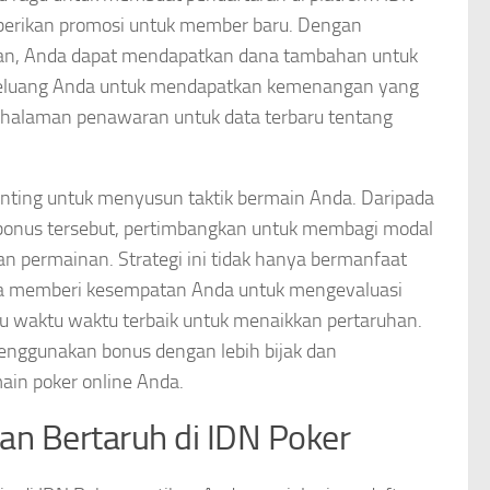
berikan promosi untuk member baru. Dengan
an, Anda dapat mendapatkan dana tambahan untuk
eluang Anda untuk mendapatkan kemenangan yang
sa halaman penawaran untuk data terbaru tentang
ting untuk menyusun taktik bermain Anda. Daripada
onus tersebut, pertimbangkan untuk membagi modal
n permainan. Strategi ini tidak hanya bermanfaat
juga memberi kesempatan Anda untuk mengevaluasi
hu waktu waktu terbaik untuk menaikkan pertaruhan.
nggunakan bonus dengan lebih bijak dan
in poker online Anda.
an Bertaruh di IDN Poker