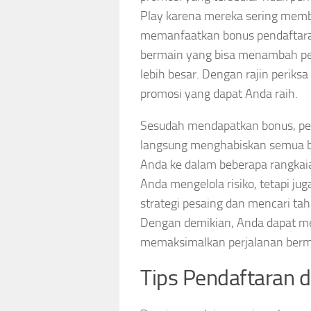
Play karena mereka sering mem
memanfaatkan bonus pendaftar
bermain yang bisa menambah p
lebih besar. Dengan rajin perik
promosi yang dapat Anda raih.
Sesudah mendapatkan bonus, pen
langsung menghabiskan semua b
Anda ke dalam beberapa rangkaia
Anda mengelola risiko, tetapi 
strategi pesaing dan mencari ta
Dengan demikian, Anda dapat me
memaksimalkan perjalanan berma
Tips Pendaftaran d