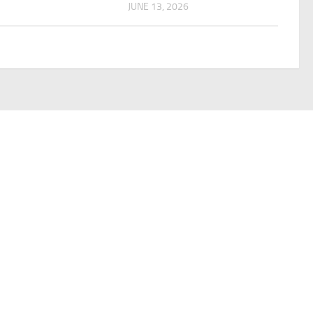
JUNE 13, 2026