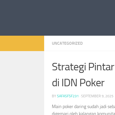
UNCATEGORIZED
Strategi Pint
di IDN Poker
BY
SAFASFSF231
·
SEPTEMBER 9, 2025
Main poker daring sudah jadi seb
digemari oleh kalangan komunitas