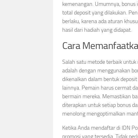
kemenangan. Umumnya, bonus ini
total deposit yang dilakukan. P
berlaku, karena ada aturan khus
hasil dari hadiah yang didapat.
Cara Memanfaatka
Salah satu metode terbaik unt
adalah dengan menggunakan bonus
dikenalkan dalam bentuk deposit
lainnya. Pemain harus cermat d
bermain mereka. Memastikan ba
diterapkan untuk setiap bonus 
menolong mengoptimalkan manfa
Ketika Anda mendaftar di IDN P
promosi yang tersedia. Tidak pe